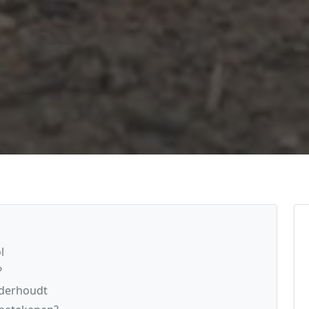
l
?
nderhoudt