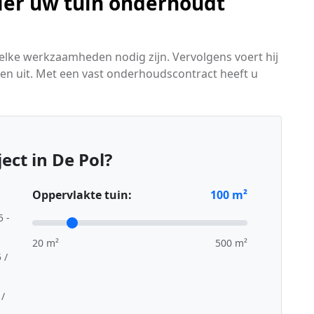
ier uw tuin onderhoudt
welke werkzaamheden nodig zijn. Vervolgens voert hij
en uit. Met een vast onderhoudscontract heeft u
ect in De Pol?
Oppervlakte tuin:
100
m²
5 -
20 m²
500 m²
 /
 /