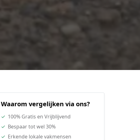
Waarom vergelijken via ons?
✓
100% Gratis en Vrijblijvend
✓
Bespaar tot wel 30%
✓
Erkende lokale vakmensen