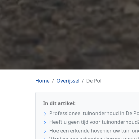
Home
Overijssel
De Pol
In dit artikel:
Professioneel tuinonderhoud in De Po
Heeft u geen tijd voor tuinonderhoud
Hoe een erkende hovenier uw tuin o