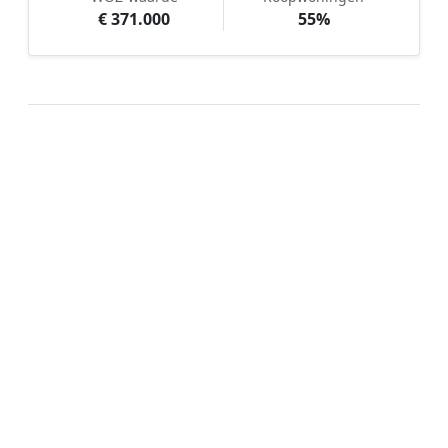
€ 371.000
55%
Hoe werkt Tuinonderhoud
vergelijken in Raamsdonksveer?
📝
1. Plaats uw aanvraag
Vul uw wensen in en beschrijf kort de staat en
grootte van uw tuin. Dit is 100% gratis en
vrijblijvend.