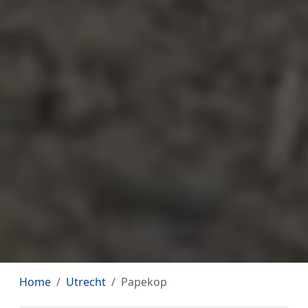
Home
Utrecht
Papekop