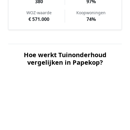
380
97%
WOZ-waarde
Koopwoningen
€ 571.000
74%
Hoe werkt Tuinonderhoud
vergelijken in Papekop?
📝
1. Plaats uw aanvraag
Vul uw wensen in en beschrijf kort de staat en
grootte van uw tuin. Dit is 100% gratis en
vrijblijvend.