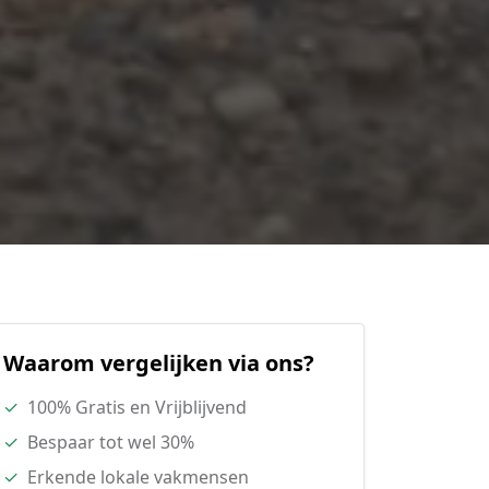
Waarom vergelijken via ons?
✓
100% Gratis en Vrijblijvend
✓
Bespaar tot wel 30%
✓
Erkende lokale vakmensen