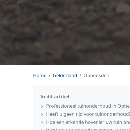
Home
Gelderland
Opheusden
In dit artikel:
Professioneel tuinonderhoud in Oph
Heeft u geen tijd voor tuinonderhoud
Hoe een erkende hovenier uw tuin o