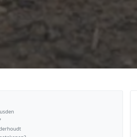
eusden
?
nderhoudt