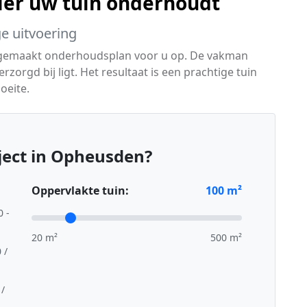
ier uw tuin onderhoudt
ge uitvoering
 gemaakt onderhoudsplan voor u op. De vakman
erzorgd bij ligt. Het resultaat is een prachtige tuin
oeite.
ject in Opheusden?
Oppervlakte tuin:
100
m²
0 -
20 m²
500 m²
 /
 /