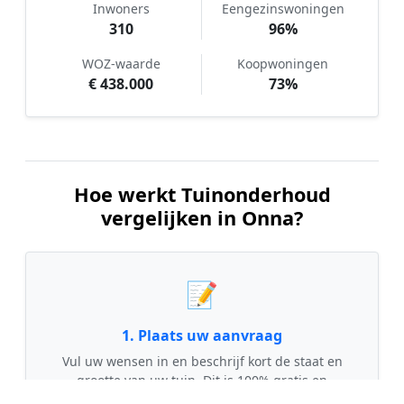
Inwoners
Eengezinswoningen
310
96%
WOZ-waarde
Koopwoningen
€ 438.000
73%
Hoe werkt Tuinonderhoud
vergelijken in Onna?
📝
1. Plaats uw aanvraag
Vul uw wensen in en beschrijf kort de staat en
grootte van uw tuin. Dit is 100% gratis en
vrijblijvend.