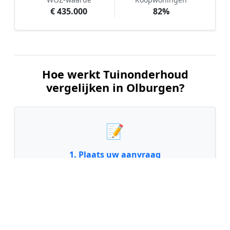
€ 435.000
82%
Hoe werkt Tuinonderhoud
vergelijken in Olburgen?
📝
1. Plaats uw aanvraag
Vul uw wensen in en beschrijf kort de staat en
grootte van uw tuin. Dit is 100% gratis en
vrijblijvend.