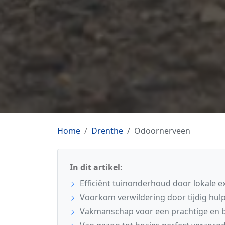
Home
Drenthe
Odoornerveen
In dit artikel:
Efficiënt tuinonderhoud door lokale 
Voorkom verwildering door tijdig hulp
Vakmanschap voor een prachtige en b