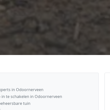
experts in Odoornerveen
 in te schakelen in Odoornerveen
eheersbare tuin