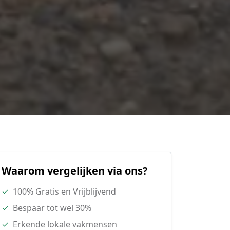
Waarom vergelijken via ons?
✓
100% Gratis en Vrijblijvend
✓
Bespaar tot wel 30%
✓
Erkende lokale vakmensen