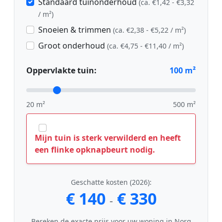
Standaard tuinonderhoud
(ca. €1,42 - €3,32
/ m²)
Snoeien & trimmen
(ca. €2,38 - €5,22 / m²)
Groot onderhoud
(ca. €4,75 - €11,40 / m²)
Oppervlakte tuin:
100
m²
20 m²
500 m²
Mijn tuin is sterk verwilderd en heeft
een flinke opknapbeurt nodig.
Geschatte kosten (2026):
€ 140
€ 330
-
Bereken de exacte prijs voor uw woning in Norg