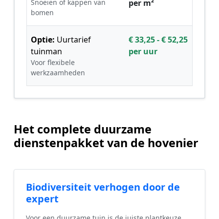
Snoeien of kappen van
per m²
bomen
Optie:
Uurtarief
€ 33,25 - € 52,25
tuinman
per uur
Voor flexibele
werkzaamheden
Het complete duurzame
dienstenpakket van de hovenier
Biodiversiteit verhogen door de
expert
Voor een duurzame tuin is de juiste plantkeuze