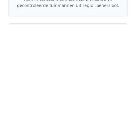
gecontroleerde tuinmannen uit regio Loenersloot.
💰
3. Vergelijk & Bespaar
Vergelijk de prijzen en garanties, kies de beste
vakman en bespaar direct tot wel 30% op de
kosten!
Vergelijk direct offertes in
Loenersloot
Wilt u uw tuinonderhoud overlaten aan een