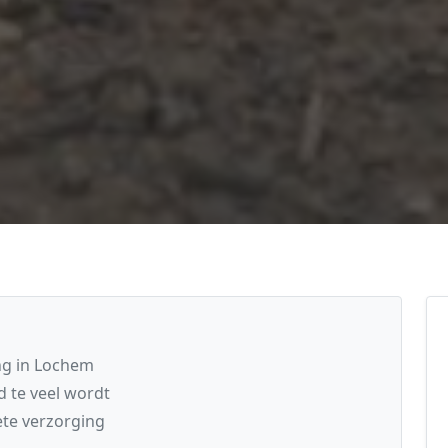
ng in Lochem
 te veel wordt
te verzorging