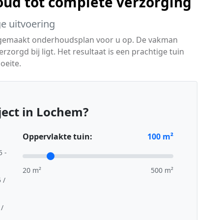
ud tot complete verzorging
ge uitvoering
 gemaakt onderhoudsplan voor u op. De vakman
erzorgd bij ligt. Het resultaat is een prachtige tuin
oeite.
ject in Lochem?
Oppervlakte tuin:
100
m²
5 -
20 m²
500 m²
 /
 /