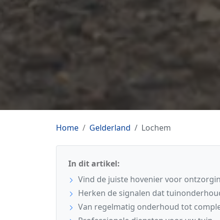
Home
Gelderland
Lochem
In dit artikel:
Vind de juiste hovenier voor ontzorgi
Herken de signalen dat tuinonderhoud
Van regelmatig onderhoud tot comple