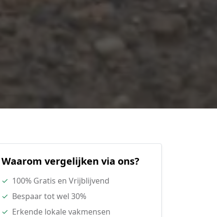
Waarom vergelijken via ons?
✓
100% Gratis en Vrijblijvend
✓
Bespaar tot wel 30%
✓
Erkende lokale vakmensen