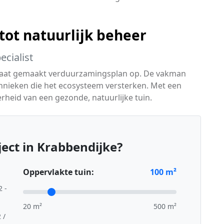
 tot natuurlijk beheer
cialist
maat gemaakt verduurzamingsplan op. De vakman
chnieken die het ecosysteem versterken. Met een
heid van een gezonde, natuurlijke tuin.
ect in Krabbendijke?
Oppervlakte tuin:
100
m²
2 -
20 m²
500 m²
 /