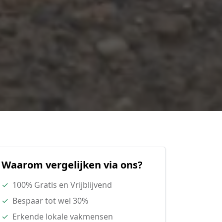
Waarom vergelijken via ons?
✓
100% Gratis en Vrijblijvend
✓
Bespaar tot wel 30%
✓
Erkende lokale vakmensen