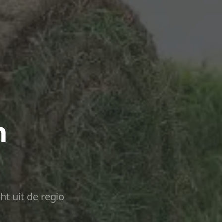
n
ht uit de regio