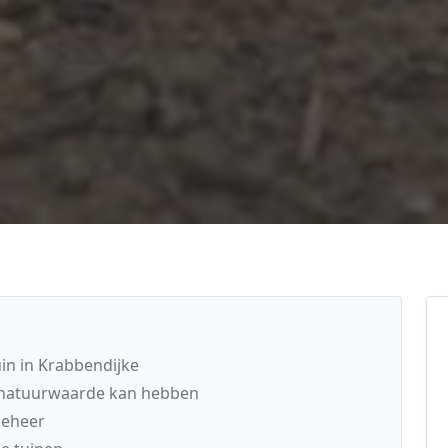
uin in Krabbendijke
 natuurwaarde kan hebben
beheer