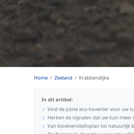
Home
Zeeland
Krabbendijke
In dit artikel:
Vind de juiste eco-hovenier voor uw t
Herken de signalen dat uw tuin meer
Van biodiversiteitsplan tot natuurlijk 