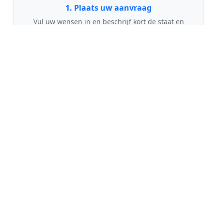
1. Plaats uw aanvraag
Vul uw wensen in en beschrijf kort de staat en
grootte van uw tuin. Dit is 100% gratis en
vrijblijvend.
🤝
2. Ontvang offertes
Kom in contact met maximaal 3 erkende en
gecontroleerde tuinmannen uit regio Kolham.
💰
3. Vergelijk & Bespaar