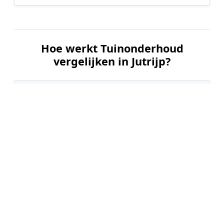
Hoe werkt Tuinonderhoud
vergelijken in Jutrijp?
📝
1. Plaats uw aanvraag
Vul uw wensen in en beschrijf kort de staat en
grootte van uw tuin. Dit is 100% gratis en
vrijblijvend.
🤝