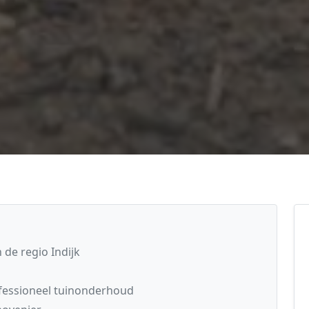
de regio Indijk
fessioneel tuinonderhoud