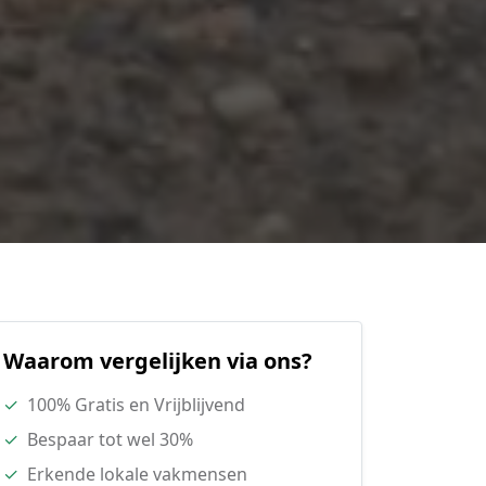
Waarom vergelijken via ons?
✓
100% Gratis en Vrijblijvend
✓
Bespaar tot wel 30%
✓
Erkende lokale vakmensen