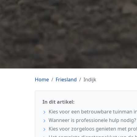
Home
Friesland
Indijk
In dit artikel:
Kies voor een betrouwbare tuinman in 
Wanneer is professionele hulp nodig?
Kies voor zorgeloos genieten met pro