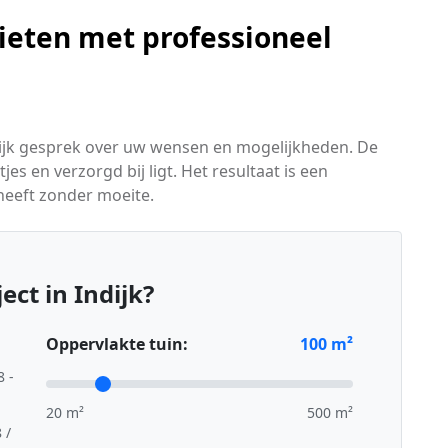
ieten met professioneel
lijk gesprek over uw wensen en mogelijkheden. De
jes en verzorgd bij ligt. Het resultaat is een
 heeft zonder moeite.
ct in Indijk?
Oppervlakte tuin:
100
m²
8 -
20 m²
500 m²
 /