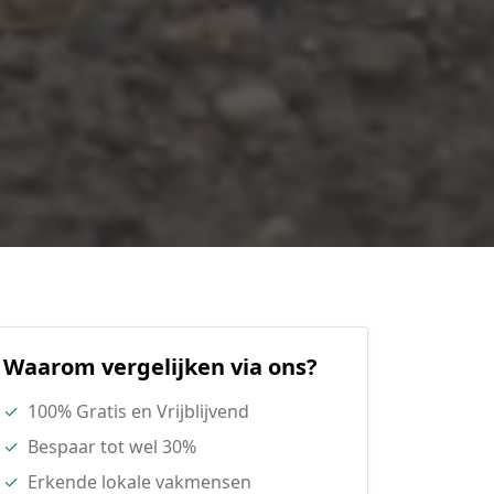
Waarom vergelijken via ons?
✓
100% Gratis en Vrijblijvend
✓
Bespaar tot wel 30%
✓
Erkende lokale vakmensen