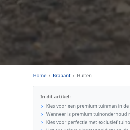
Home
Brabant
Hulten
In dit artikel:
Kies voor een premium tuinman in de 
Wanneer is premium tuinonderhoud 
Kies voor perfectie met exclusief tui