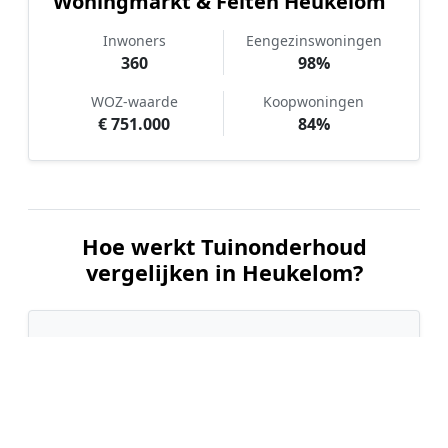
Woningmarkt & Feiten Heukelom
Inwoners
Eengezinswoningen
360
98%
WOZ-waarde
Koopwoningen
€ 751.000
84%
Hoe werkt Tuinonderhoud
vergelijken in Heukelom?
📝
1. Plaats uw aanvraag
Vul uw wensen in en beschrijf kort de staat en