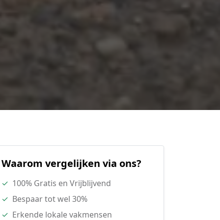
Waarom vergelijken via ons?
✓
100% Gratis en Vrijblijvend
✓
Bespaar tot wel 30%
✓
Erkende lokale vakmensen