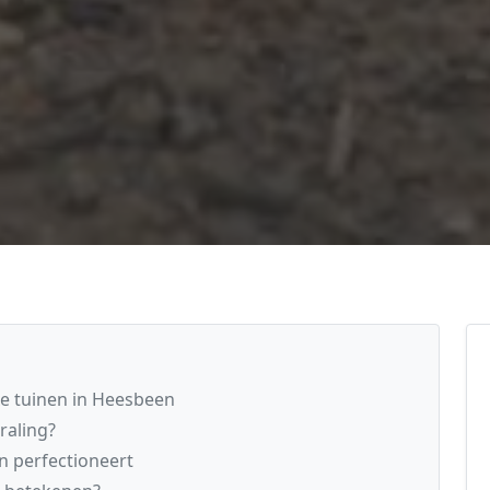
e tuinen in Heesbeen
traling?
n perfectioneert