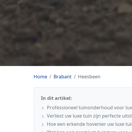
Home
Brabant
Heesbeen
In dit artikel:
Professioneel tuinonderhoud voor lux
Verliest uw luxe tuin zijn perfecte uits
Hoe een erkende hovenier uw luxe tui