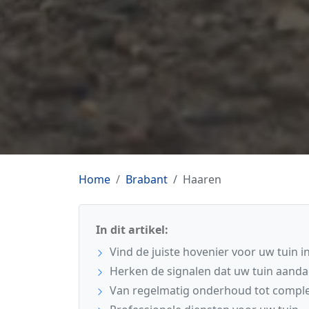
Home
Brabant
Haaren
In dit artikel:
Vind de juiste hovenier voor uw tuin 
Herken de signalen dat uw tuin aanda
Van regelmatig onderhoud tot comple