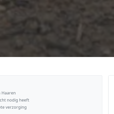
in Haaren
cht nodig heeft
te verzorging