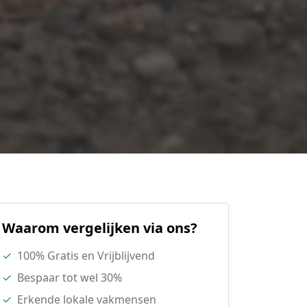
Waarom vergelijken via ons?
✓
100% Gratis en Vrijblijvend
✓
Bespaar tot wel 30%
✓
Erkende lokale vakmensen