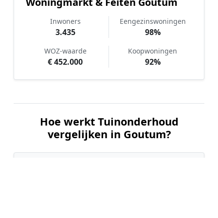
Woningmarkt & Feiten Goutum
Inwoners
Eengezinswoningen
3.435
98%
WOZ-waarde
Koopwoningen
€ 452.000
92%
Hoe werkt Tuinonderhoud
vergelijken in Goutum?
📝
1. Plaats uw aanvraag
Vul uw wensen in en beschrijf kort de staat en