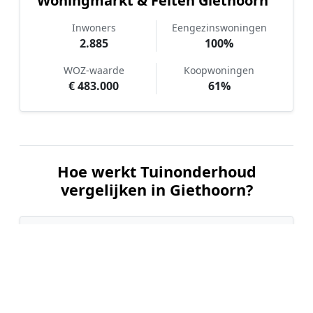
Woningmarkt & Feiten Giethoorn
Inwoners
Eengezinswoningen
2.885
100%
WOZ-waarde
Koopwoningen
€ 483.000
61%
Hoe werkt Tuinonderhoud
vergelijken in Giethoorn?
📝
1. Plaats uw aanvraag
Vul uw wensen in en beschrijf kort de staat en