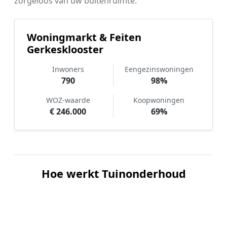
zorgeloos van uw buitenruimte.
Woningmarkt & Feiten
Gerkesklooster
Inwoners
Eengezinswoningen
790
98%
WOZ-waarde
Koopwoningen
€ 246.000
69%
Hoe werkt Tuinonderhoud
vergelijken in Gerkesklooster?