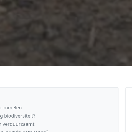
Drimmelen
 biodiversiteit?
n verduurzaamt