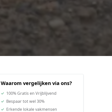
Waarom vergelijken via ons?
✓
100% Gratis en Vrijblijvend
✓
Bespaar tot wel 30%
✓
Erkende lokale vakmensen