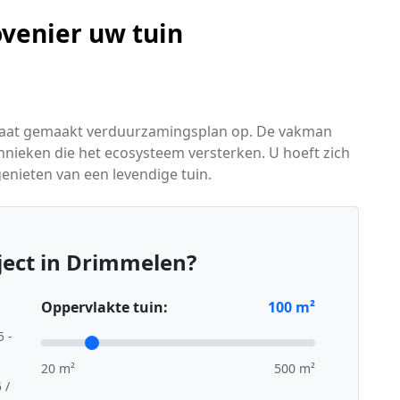
venier uw tuin
maat gemaakt verduurzamingsplan op. De vakman
hnieken die het ecosysteem versterken. U hoeft zich
nieten van een levendige tuin.
ject in Drimmelen?
Oppervlakte tuin:
100
m²
5 -
20 m²
500 m²
 /