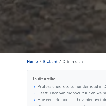
Home
Brabant
Drimmelen
In dit artikel:
Professioneel eco-tuinonderhoud in 
Heeft u last van monocultuur en weinig
Hoe een erkende eco-hovenier uw tui