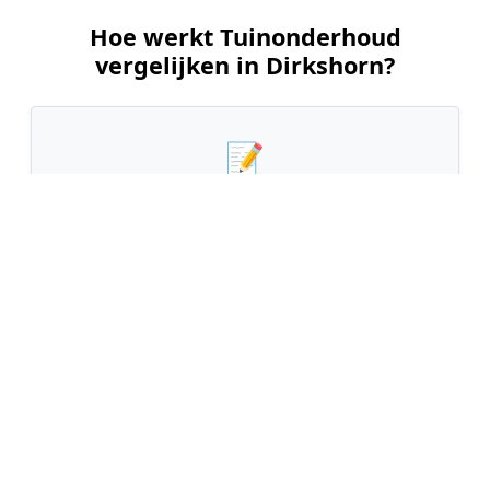
Hoe werkt Tuinonderhoud
vergelijken in Dirkshorn?
📝
1. Plaats uw aanvraag
Vul uw wensen in en beschrijf kort de staat en
grootte van uw tuin. Dit is 100% gratis en
vrijblijvend.
🤝
2. Ontvang offertes
Kom in contact met maximaal 3 erkende en