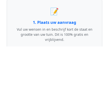
📝
1. Plaats uw aanvraag
Vul uw wensen in en beschrijf kort de staat en
grootte van uw tuin. Dit is 100% gratis en
vrijblijvend.
🤝
2. Ontvang offertes
Kom in contact met maximaal 3 erkende en
gecontroleerde tuinmannen uit regio Bussum.