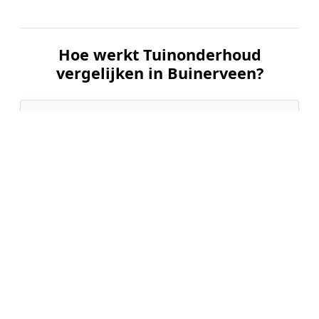
Hoe werkt Tuinonderhoud
vergelijken in Buinerveen?
📝
1. Plaats uw aanvraag
Vul uw wensen in en beschrijf kort de staat en
grootte van uw tuin. Dit is 100% gratis en
vrijblijvend.
🤝