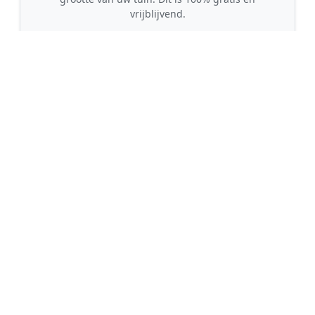
vrijblijvend.
🤝
2. Ontvang offertes
Kom in contact met maximaal 3 erkende en
gecontroleerde tuinmannen uit regio Bruntinge.
💰
3. Vergelijk & Bespaar
Vergelijk de prijzen en garanties, kies de beste
vakman en bespaar direct tot wel 30% op de
kosten!