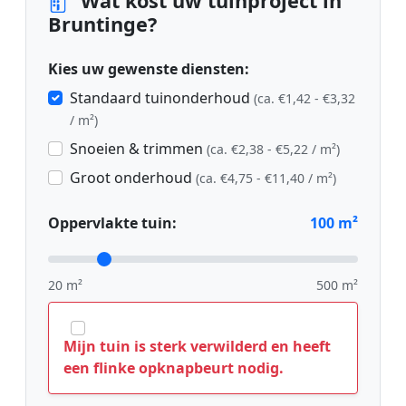
Wat kost uw tuinproject in
Bruntinge?
Kies uw gewenste diensten:
Standaard tuinonderhoud
(ca. €1,42 - €3,32
/ m²)
Snoeien & trimmen
(ca. €2,38 - €5,22 / m²)
Groot onderhoud
(ca. €4,75 - €11,40 / m²)
Oppervlakte tuin:
100
m²
20 m²
500 m²
Mijn tuin is sterk verwilderd en heeft
een flinke opknapbeurt nodig.