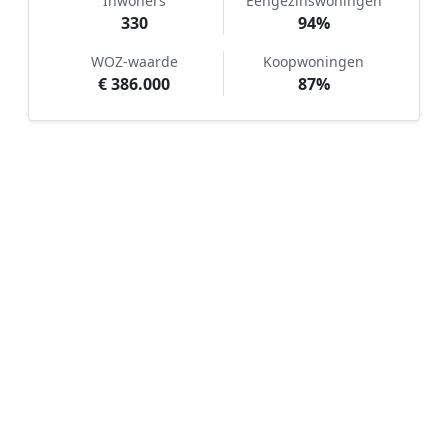
Inwoners
Eengezinswoningen
330
94%
WOZ-waarde
Koopwoningen
€ 386.000
87%
Hoe werkt Tuinonderhoud
vergelijken in Blankenham?
📝
1. Plaats uw aanvraag
Vul uw wensen in en beschrijf kort de staat en
grootte van uw tuin. Dit is 100% gratis en
vrijblijvend.