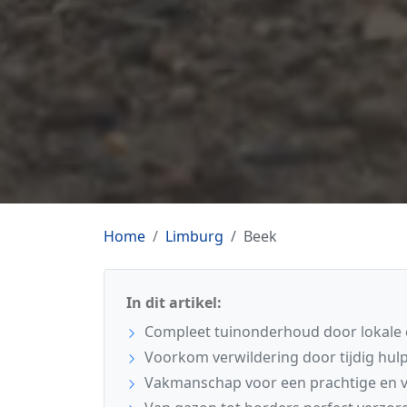
Home
Limburg
Beek
In dit artikel:
Compleet tuinonderhoud door lokale 
Voorkom verwildering door tijdig hulp
Vakmanschap voor een prachtige en ve