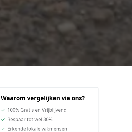
Waarom vergelijken via ons?
✓
100% Gratis en Vrijblijvend
✓
Bespaar tot wel 30%
✓
Erkende lokale vakmensen