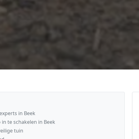
experts in Beek
 in te schakelen in Beek
ilige tuin