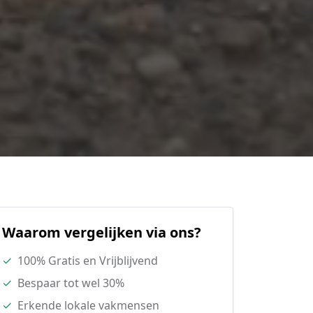
Waarom vergelijken via ons?
✓
100% Gratis en Vrijblijvend
✓
Bespaar tot wel 30%
✓
Erkende lokale vakmensen