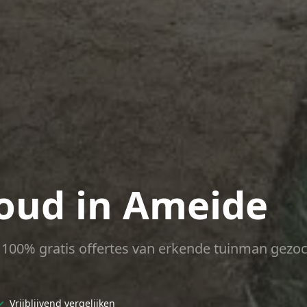
oud in Ameide
ct 100% gratis offertes van erkende tuinman gezoc
✓
Vrijblijvend vergelijken