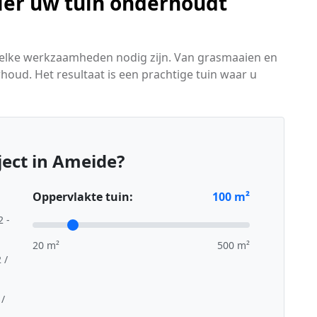
ier uw tuin onderhoudt
 welke werkzaamheden nodig zijn. Van grasmaaien en
oud. Het resultaat is een prachtige tuin waar u
ect in Ameide?
Oppervlakte tuin:
100
m²
2 -
20 m²
500 m²
 /
 /