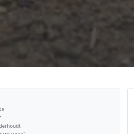
de
?
nderhoudt