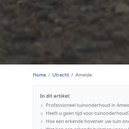
Home
Utrecht
Ameide
In dit artikel:
Professioneel tuinonderhoud in Amei
Heeft u geen tijd voor tuinonderhoud
Hoe een erkende hovenier uw tuin o