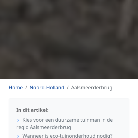
Home
Noord-Holland
Aalsmeerderbrug
In dit artikel:
Kies voor een duurzame tuinman in de
regio Aalsmeerderbrug
Wanneer is eco-tuinonderhoud nodig?