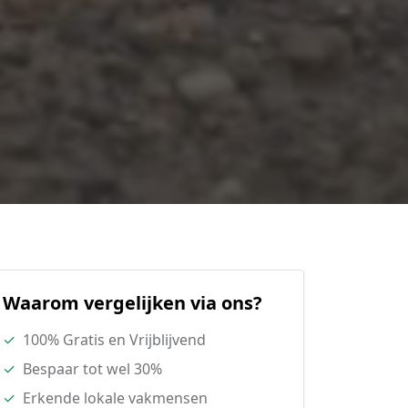
Waarom vergelijken via ons?
✓
100% Gratis en Vrijblijvend
✓
Bespaar tot wel 30%
✓
Erkende lokale vakmensen