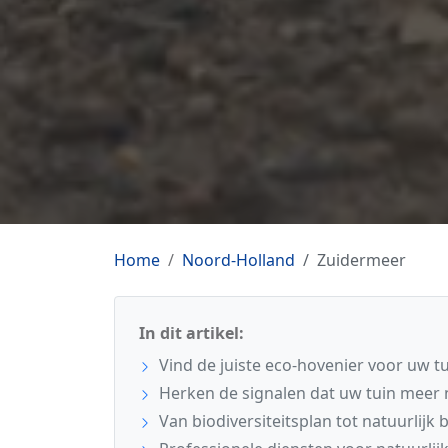
Home
Noord-Holland
Zuidermeer
In dit artikel:
Vind de juiste eco-hovenier voor uw t
Herken de signalen dat uw tuin meer
Van biodiversiteitsplan tot natuurlijk 