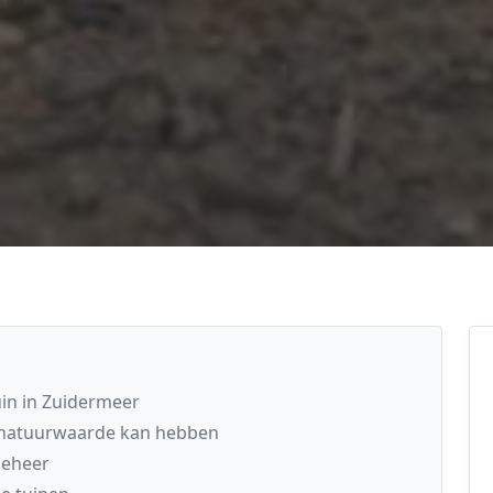
uin in Zuidermeer
 natuurwaarde kan hebben
beheer