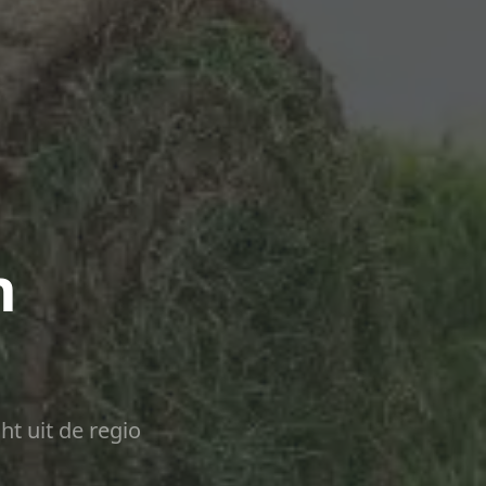
n
ht uit de regio