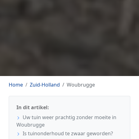
Home
Zuid-Holland
Woubrugge
In dit artikel:
Uw tuin weer prachtig zonder moeite in
Woubrugge
Is tuinonderhoud te zwaar geworden?