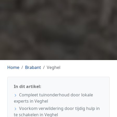
Home
Brabant
Veghel
In dit artikel:
Compleet tuinonderhoud door lokale
experts in Veghel
Voorkom verwildering door tijdig hulp in
te schakelen in Veghel