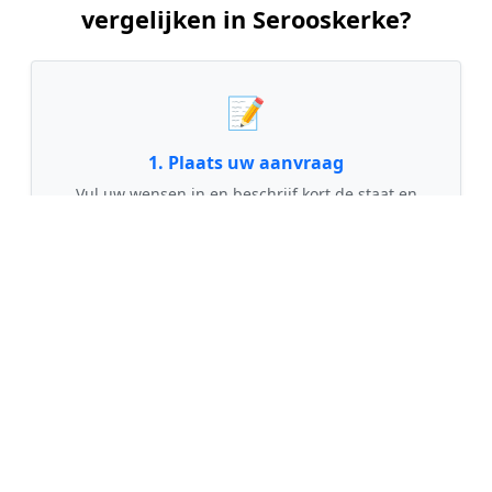
vergelijken in Serooskerke?
📝
1. Plaats uw aanvraag
Vul uw wensen in en beschrijf kort de staat en
grootte van uw tuin. Dit is 100% gratis en
vrijblijvend.
🤝
2. Ontvang offertes
Kom in contact met maximaal 3 erkende en
gecontroleerde tuinmannen uit regio Serooskerke.