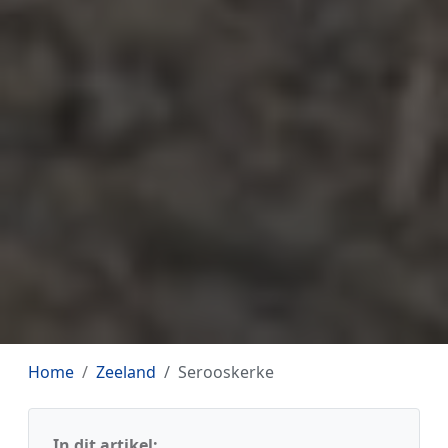
Home
Zeeland
Serooskerke
In dit artikel: