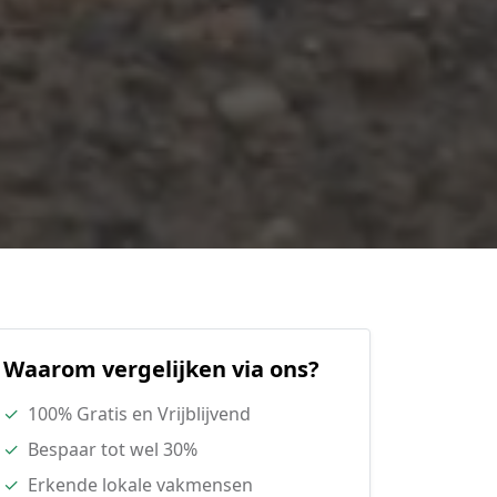
Waarom vergelijken via ons?
✓
100% Gratis en Vrijblijvend
✓
Bespaar tot wel 30%
✓
Erkende lokale vakmensen