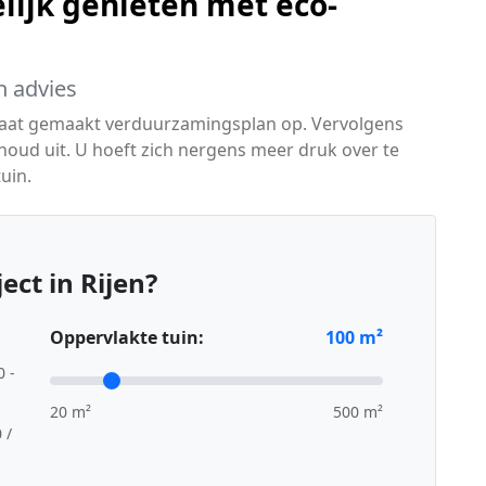
lijk genieten met eco-
h advies
maat gemaakt verduurzamingsplan op. Vervolgens
houd uit. U hoeft zich nergens meer druk over te
uin.
ct in Rijen?
Oppervlakte tuin:
100
m²
0 -
20 m²
500 m²
 /