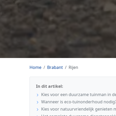
Home
Brabant
Rijen
In dit artikel:
Kies voor een duurzame tuinman in de
Wanneer is eco-tuinonderhoud nodig
Kies voor natuurvriendelijk genieten