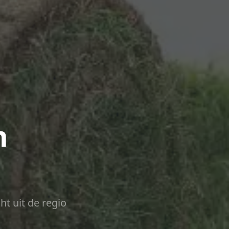
n
ht uit de regio