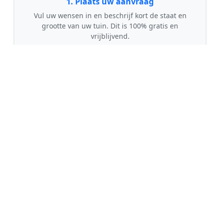
1. Plaats uw aanvraag
Vul uw wensen in en beschrijf kort de staat en
grootte van uw tuin. Dit is 100% gratis en
vrijblijvend.
🤝
2. Ontvang offertes
Kom in contact met maximaal 3 erkende en
gecontroleerde tuinmannen uit regio Odiliapeel.
💰
3. Vergelijk & Bespaar