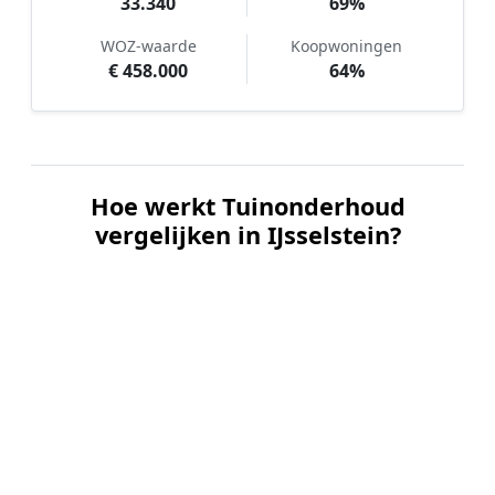
33.340
69%
WOZ-waarde
Koopwoningen
€ 458.000
64%
Hoe werkt Tuinonderhoud
vergelijken in IJsselstein?
📝
1. Plaats uw aanvraag
Vul uw wensen in en beschrijf kort de staat en
grootte van uw tuin. Dit is 100% gratis en
vrijblijvend.