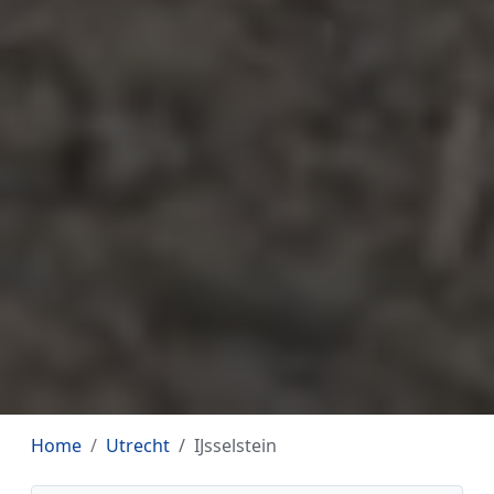
Home
Utrecht
IJsselstein