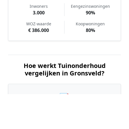
Inwoners
Eengezinswoningen
3.000
90%
WOZ-waarde
Koopwoningen
€ 386.000
80%
Hoe werkt Tuinonderhoud
vergelijken in Gronsveld?
📝
1. Plaats uw aanvraag
Vul uw wensen in en beschrijf kort de staat en
grootte van uw tuin. Dit is 100% gratis en