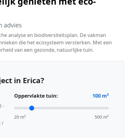
lijk genieten met eco-
h advies
he analyse en biodiversiteitsplan. De vakman
chnieken die het ecosysteem versterken. Met een
heid van een gezonde, natuurlijke tuin.
ct in Erica?
Oppervlakte tuin:
100
m²
2 -
20 m²
500 m²
 /