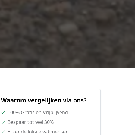
Waarom vergelijken via ons?
✓
100% Gratis en Vrijblijvend
✓
Bespaar tot wel 30%
✓
Erkende lokale vakmensen