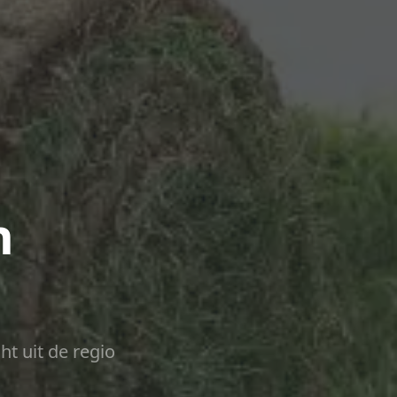
n
ht uit de regio