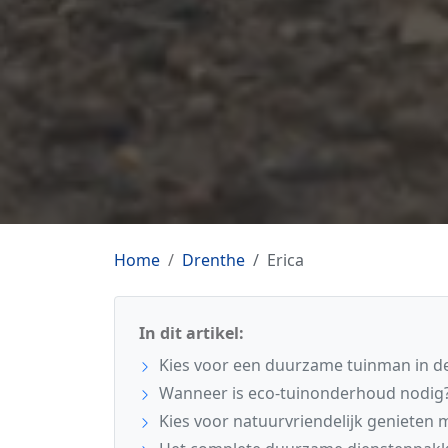
Home
Drenthe
Erica
In dit artikel:
Kies voor een duurzame tuinman in de
Wanneer is eco-tuinonderhoud nodig
Kies voor natuurvriendelijk genieten