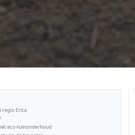
 regio Erica
?
 met eco-tuinonderhoud