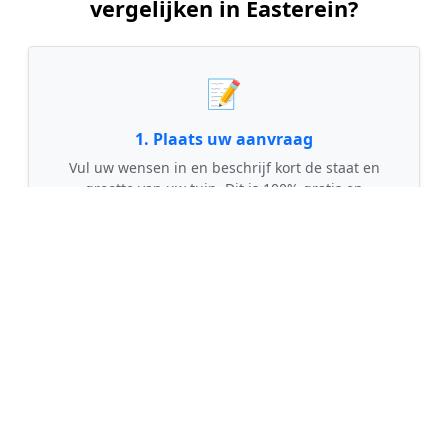
vergelijken in Easterein?
📝
1. Plaats uw aanvraag
Vul uw wensen in en beschrijf kort de staat en
grootte van uw tuin. Dit is 100% gratis en
vrijblijvend.
🤝
2. Ontvang offertes
Kom in contact met maximaal 3 erkende en
gecontroleerde tuinmannen uit regio Easterein.