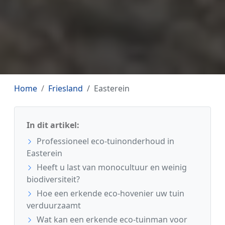
Home
Friesland
Easterein
In dit artikel:
Professioneel eco-tuinonderhoud in
Easterein
Heeft u last van monocultuur en weinig
biodiversiteit?
Hoe een erkende eco-hovenier uw tuin
verduurzaamt
Wat kan een erkende eco-tuinman voor